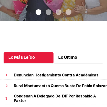
Una emotiva jubilación en educación especial
.
Una emotiva
jubilación en educación especial
Octubre 04 l
Lo Más Leído
Lo Último
Denuncian Hostigamiento Contra Académicas
1
Rural Mactumactzá Quema Busto De Pablo Salazar
2
Condenan A Delegado Del DIF Por Respaldo A
3
Paxtor