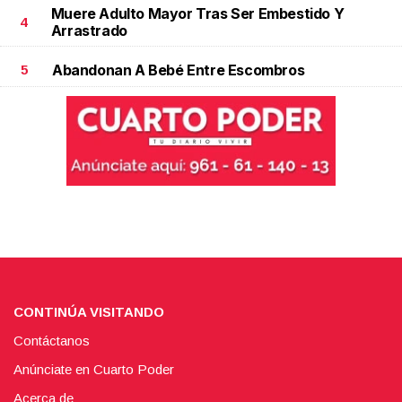
Muere Adulto Mayor Tras Ser Embestido Y
4
Arrastrado
Abandonan A Bebé Entre Escombros
5
CONTINÚA VISITANDO
Contáctanos
Anúnciate en Cuarto Poder
Acerca de