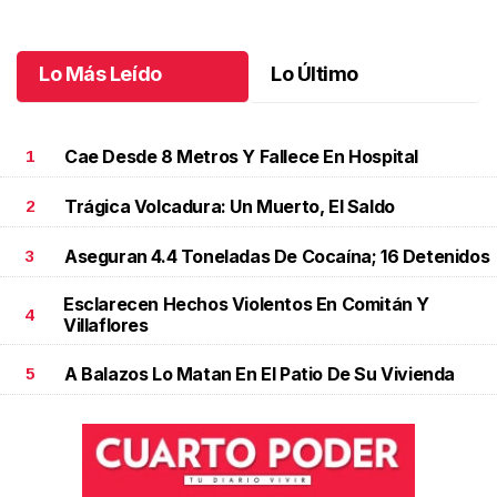
Octubre 03 l
Lo Más Leído
Lo Último
Cae Desde 8 Metros Y Fallece En Hospital
1
Trágica Volcadura: Un Muerto, El Saldo
2
Aseguran 4.4 Toneladas De Cocaína; 16 Detenidos
3
Esclarecen Hechos Violentos En Comitán Y
4
Villaflores
A Balazos Lo Matan En El Patio De Su Vivienda
5