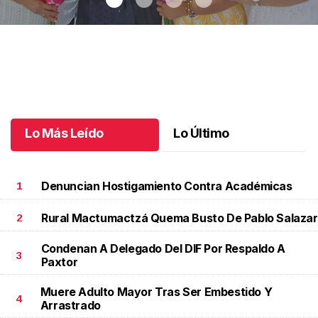
Una emotiva jubilación en educación especial
.
Una emotiva
jubilación en educación especial
Octubre 04 l
Lo Más Leído
Lo Último
Denuncian Hostigamiento Contra Académicas
1
Rural Mactumactzá Quema Busto De Pablo Salazar
2
Condenan A Delegado Del DIF Por Respaldo A
3
Paxtor
Muere Adulto Mayor Tras Ser Embestido Y
4
Arrastrado