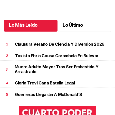
Cada paso cuenta una historia - La celebración que hizo correr a
Tuxtla: 5K Medio Siglo de Ser tu Diario Vivir
.
Cada paso cuenta
una historia - La celebración que hizo correr a Tuxtla: 5K
Medio Siglo de Ser tu Diario Vivir
Lo Más Leído
Lo Último
Julio 07 l
Clausura Verano De Ciencia Y Diversión 2026
1
Taxista Ebrio Causa Carambola En Bulevar
2
Muere Adulto Mayor Tras Ser Embestido Y
3
Arrastrado
Gloria Trevi Gana Batalla Legal
4
Guerreras Llegarán A McDonald´s
5