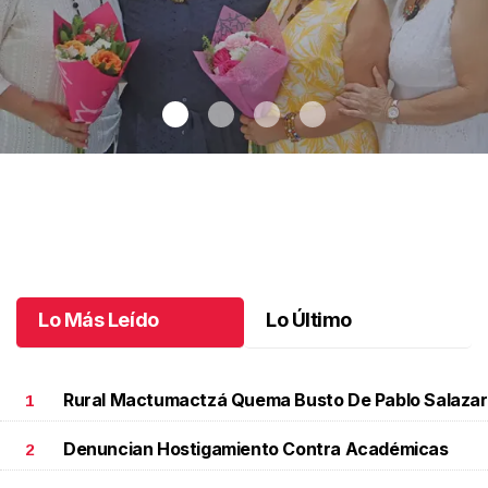
Una emotiva jubilación en educación especial
.
Una emotiva
jubilación en educación especial
Octubre 04 l
Lo Más Leído
Lo Último
Rural Mactumactzá Quema Busto De Pablo Salazar
1
Denuncian Hostigamiento Contra Académicas
2