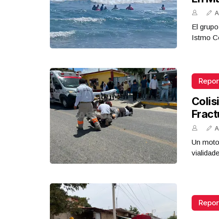
A
El grupo
Istmo Co
Repor
Colis
Fract
A
Un motoc
vialidad
Repor