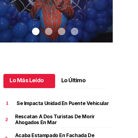
Lo Más Leído
Lo Último
Se Impacta Unidad En Puente Vehicular
1
Rescatan A Dos Turistas De Morir
2
Ahogados En Mar
antiago cumplió 3 años
.
Santiago cumplió 3 años
Un día espec
Aniela Mar
ctubre 03 l
Acaba Estampado En Fachada De
Octubre 02 