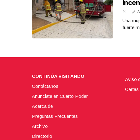
Incen
A
Una muje
fuerte m
CONTINÚA VISITANDO
Aviso 
Contáctanos
Cartas 
Anúnciate en Cuarto Poder
Acerca de
Preguntas Frecuentes
Archivo
Directorio