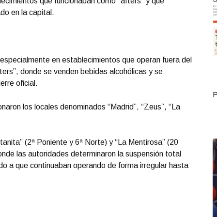
lecimientos que funcionaban como “afters” y que
do en la capital.
ó especialmente en establecimientos que operan fuera del
ters”, donde se venden bebidas alcohólicas y se
rre oficial.
Portada Septiembre 30
P
ionaron los locales denominados “Madrid”, “Zeus”, “La
tanita” (2ª Poniente y 6ª Norte) y “La Mentirosa” (20
onde las autoridades determinaron la suspensión total
ido a que continuaban operando de forma irregular hasta