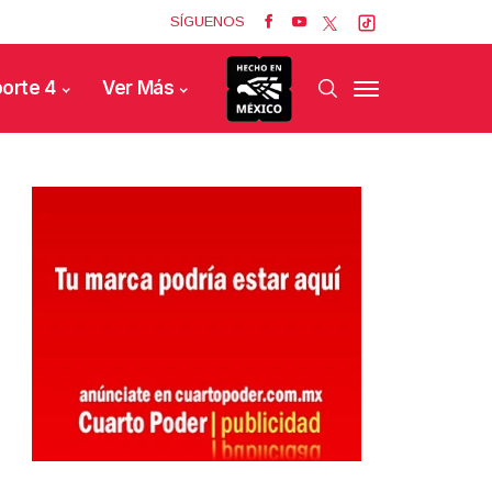
SÍGUENOS
orte 4
Ver Más