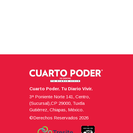
Cuarto Poder. Tu Diario Vivir.
3ª Poniente Norte 141, Centro,
(Sucursal),CP 29000, Tuxtla
Gutiérrez, Chiapas, México.
©Derechos Reservados
2026