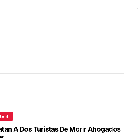
Plástico
Octubre 02 l 5 Visitas
te 4
tan A Dos Turistas De Morir Ahogados
ar