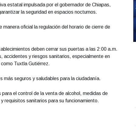
iva estatal impulsada por el gobernador de Chiapas,
arantizar la seguridad en espacios nocturnos.
manera oficial la regulación del horario de cierre de
tablecimientos deben cerrar sus puertas a las 2:00 a.m.
, accidentes y riesgos sanitarios, especialmente en
a como Tuxtla Gutiérrez.
s más seguros y saludables para la ciudadanía.
 para el control de la venta de alcohol, medidas de
 y requisitos sanitarios para su funcionamiento.
Entrevista con Ciro Castillo; en el estudio Carlos
S
Robledo - Cirujano Plástico
.
Entrevista con Ciro
O
Castillo; en el estudio Carlos Robledo - Cirujano