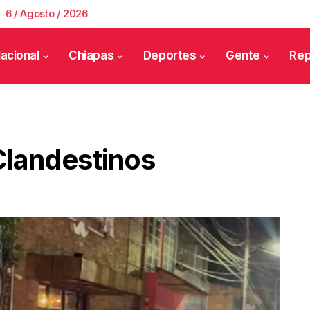
6 / Agosto / 2026
acional
Chiapas
Deportes
Gente
Rep
Clandestinos