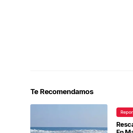
Te Recomendamos
Repor
Resca
En M