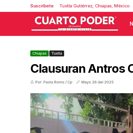
Suscríbete
Tuxtla Gutiérrez, Chiapas, México
N
Chiapas
Tuxtla
Clausuran Antros 
Por: Paola Romo / Cp
Mayo 26 del 2025