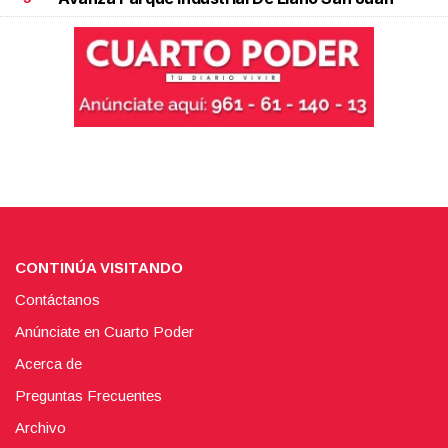
CONTINÚA VISITANDO
Contáctanos
Anúnciate en Cuarto Poder
Acerca de
Preguntas Frecuentes
Archivo