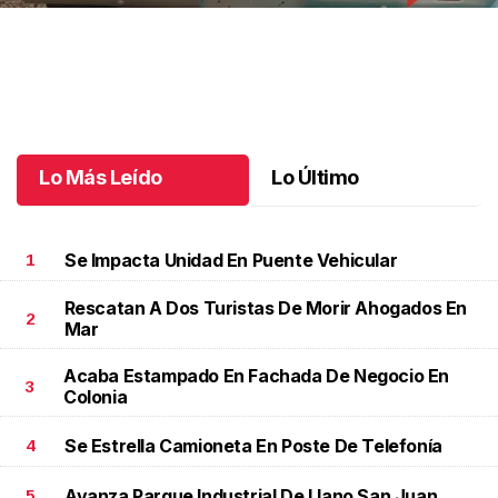
Autos clásicos invaden Tuxtla Gutiérrez
.
Autos clásicos invaden
Tuxtla Gutiérrez
Octubre 07 l
Lo Más Leído
Lo Último
Se Impacta Unidad En Puente Vehicular
1
Rescatan A Dos Turistas De Morir Ahogados En
2
Mar
Acaba Estampado En Fachada De Negocio En
3
Colonia
Se Estrella Camioneta En Poste De Telefonía
4
Avanza Parque Industrial De Llano San Juan
5