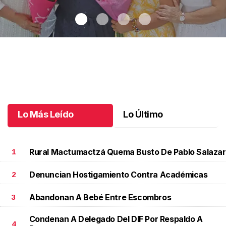
Una emotiva jubilación en educación especial
.
Una emotiva
jubilación en educación especial
Octubre 04 l
Lo Más Leído
Lo Último
Rural Mactumactzá Quema Busto De Pablo Salazar
1
Denuncian Hostigamiento Contra Académicas
2
Abandonan A Bebé Entre Escombros
3
Condenan A Delegado Del DIF Por Respaldo A
4