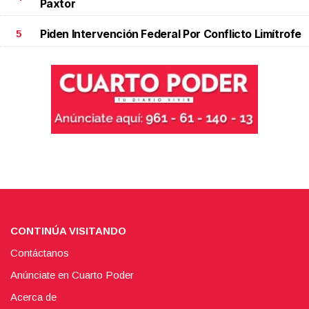
Paxtor
Piden Intervención Federal Por Conflicto Limítrofe
5
CONTINÚA VISITANDO
Contáctanos
Anúnciate en Cuarto Poder
Acerca de