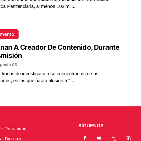
ica Penitenciaria, al menos 102 mil...
omento
nan A Creador De Contenido, Durante
smisión
gosto 05
s líneas de investigación se encuentran diversas
iones, en las que hacía alusión a "...
SÍGUENOS
de Privacidad
al Director