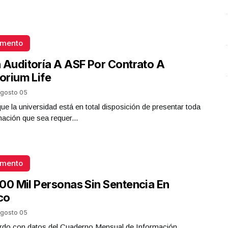
Presidenta Claudia Sheinbaum
O
Octubre 06 l 20 Visitas
omento
 Auditoría A ASF Por Contrato A
torium Life
gosto 05
que la universidad está en total disposición de presentar toda
mación que sea requer...
omento
00 Mil Personas Sin Sentencia En
co
gosto 05
rdo con datos del Cuaderno Mensual de Información