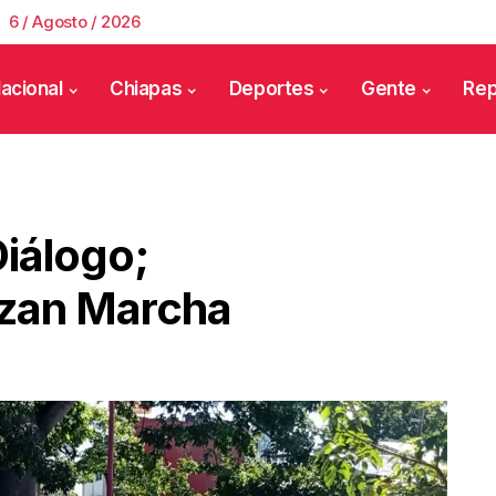
6 / Agosto / 2026
acional
Chiapas
Deportes
Gente
Rep
iálogo;
izan Marcha