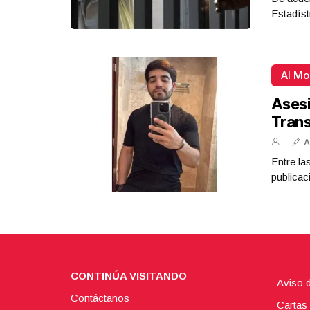
Estadíst
Al M
Asesi
Tran
A
Entre la
publicac
CONTINÚA VISITANDO
Aviso 
Contáctanos
Cartas 