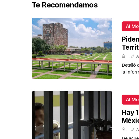
Te Recomendamos
Al M
Piden
Terri
A
Detalló 
la Infor
Al M
Hay 1
Méxi
A
De acue