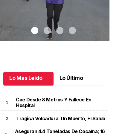
Lo Más Leído
Lo Último
Cae Desde 8 Metros Y Fallece En
1
Hospital
Trágica Volcadura: Un Muerto, El Saldo
2
elebran 3.ª Carrera Lucha Contra el Cáncer de Mama
.
Jaguares FC 
elebran 3.ª Carrera Lucha Contra el Cáncer de
suma su ter
Aseguran 4.4 Toneladas De Cocaína; 16
Mama
Octubre 06 