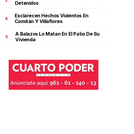
3
Detenidos
ctubre 06 l
Esclarecen Hechos Violentos En
4
Comitán Y Villaflores
A Balazos Lo Matan En El Patio De Su
5
Vivienda