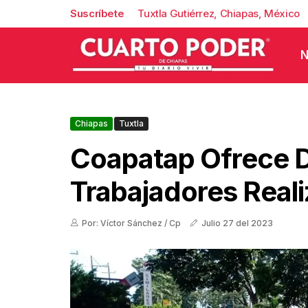
Suscríbete
Tuxtla Gutiérrez, Chiapas, México
N
Chiapas
Tuxtla
Coapatap Ofrece D
Trabajadores Real
Por: Víctor Sánchez / Cp
Julio 27 del 2023