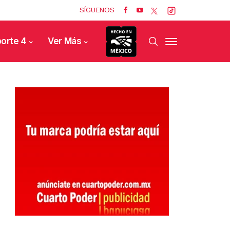
SÍGUENOS
orte 4
Ver Más