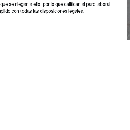
que se niegan a ello, por lo que califican al paro laboral
plido con todas las disposiciones legales.
Conferencia de prensa matutina. Lunes 06 de Octubre
C
2025 | Presidenta Claudia Sheinbaum
.
Conferencia de
C
prensa matutina. Lunes 06 de Octubre 2025 |