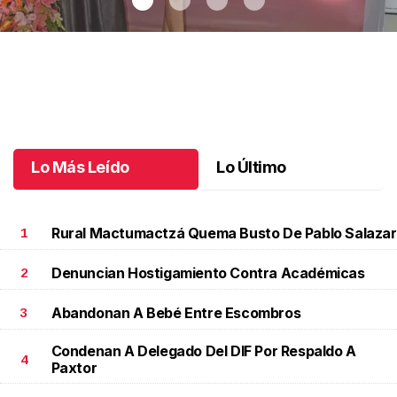
Celebrando a Cristina
.
Celebrando a Cristina
Octubre 14 l
Lo Más Leído
Lo Último
Rural Mactumactzá Quema Busto De Pablo Salazar
1
Denuncian Hostigamiento Contra Académicas
2
Abandonan A Bebé Entre Escombros
3
Condenan A Delegado Del DIF Por Respaldo A
4
Paxtor