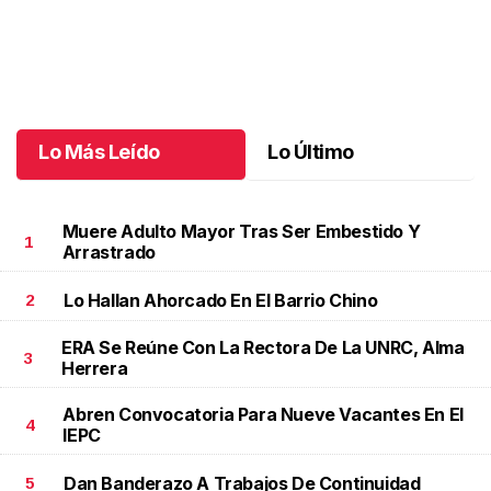
Una emotiva jubilación en educación especial
.
Una emotiva
jubilación en educación especial
Octubre 04 l
Lo Más Leído
Lo Último
Muere Adulto Mayor Tras Ser Embestido Y
1
Arrastrado
Lo Hallan Ahorcado En El Barrio Chino
2
ERA Se Reúne Con La Rectora De La UNRC, Alma
3
Herrera
Abren Convocatoria Para Nueve Vacantes En El
4
IEPC
Dan Banderazo A Trabajos De Continuidad
5