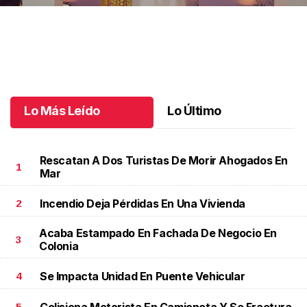
Un día de mucha fe
.
Un día de mucha fe
Junio 30 l
Lo Más Leído
Lo Último
Rescatan A Dos Turistas De Morir Ahogados En
1
Mar
Incendio Deja Pérdidas En Una Vivienda
2
Acaba Estampado En Fachada De Negocio En
3
Colonia
Se Impacta Unidad En Puente Vehicular
4
Colisiona Motorista En Camioneta Y Se Fractura
5