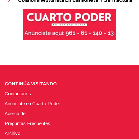
CONTINÚA VISITANDO
Contáctanos
Anúnciate en Cuarto Poder
Acerca de
Preguntas Frecuentes
Archivo