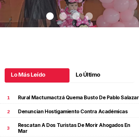
Un día especial para Aniela María
.
Un día especial para Aniela
María
Octubre 02 l
Lo Más Leído
Lo Último
Rural Mactumactzá Quema Busto De Pablo Salazar
1
Denuncian Hostigamiento Contra Académicas
2
Rescatan A Dos Turistas De Morir Ahogados En
3
Mar