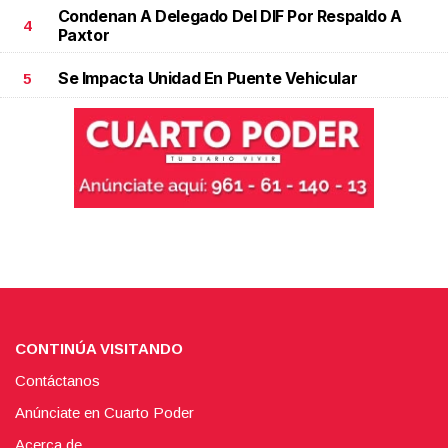
Condenan A Delegado Del DIF Por Respaldo A
4
Paxtor
Se Impacta Unidad En Puente Vehicular
5
CONTINÚA VISITANDO
Contáctanos
Anúnciate en Cuarto Poder
Acerca de