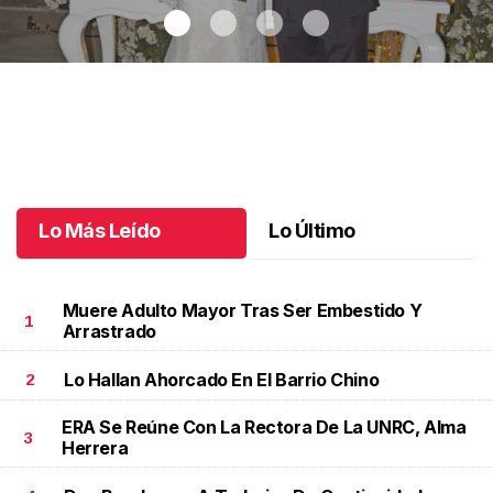
Maricarmen y Alejandro unieron sus vidas
.
Maricarmen y
Alejandro unieron sus vidas
Octubre 08 l
Lo Más Leído
Lo Último
Muere Adulto Mayor Tras Ser Embestido Y
1
Arrastrado
Lo Hallan Ahorcado En El Barrio Chino
2
ERA Se Reúne Con La Rectora De La UNRC, Alma
3
Herrera