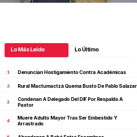
Una emotiva jubilación en educación especial
.
Una emotiva
jubilación en educación especial
Octubre 04 l
Lo Más Leído
Lo Último
Denuncian Hostigamiento Contra Académicas
1
Rural Mactumactzá Quema Busto De Pablo Salazar
2
Condenan A Delegado Del DIF Por Respaldo A
3
Paxtor
Muere Adulto Mayor Tras Ser Embestido Y
4
Arrastrado
Abandonan A Bebé Entre Escombros
5