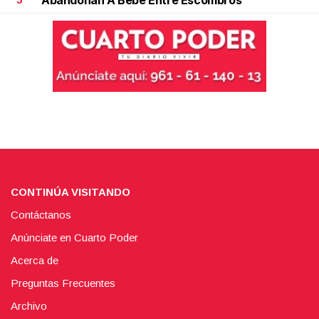
CONTINÚA VISITANDO
Contáctanos
Anúnciate en Cuarto Poder
Acerca de
Preguntas Frecuentes
Archivo