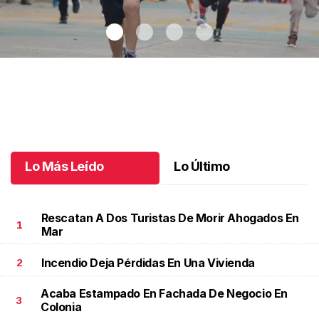
Solo Para Peques llegó a su quinta edición
.
Solo Para Peques
llegó a su quinta edición
Octubre 13 l
Lo Más Leído
Lo Último
Rescatan A Dos Turistas De Morir Ahogados En
1
Mar
Incendio Deja Pérdidas En Una Vivienda
2
Acaba Estampado En Fachada De Negocio En
3
Colonia