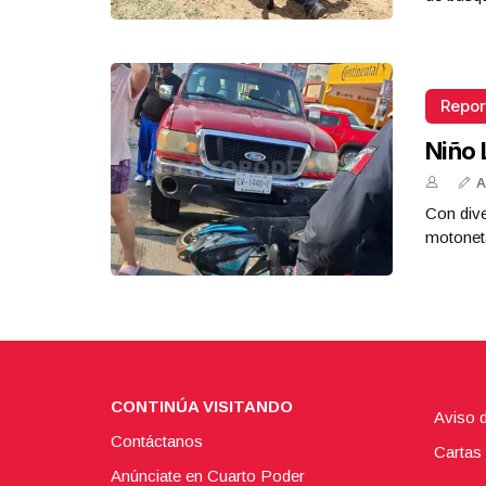
Repor
Niño 
A
Con dive
motoneta
CONTINÚA VISITANDO
Aviso 
Contáctanos
Cartas 
Anúnciate en Cuarto Poder