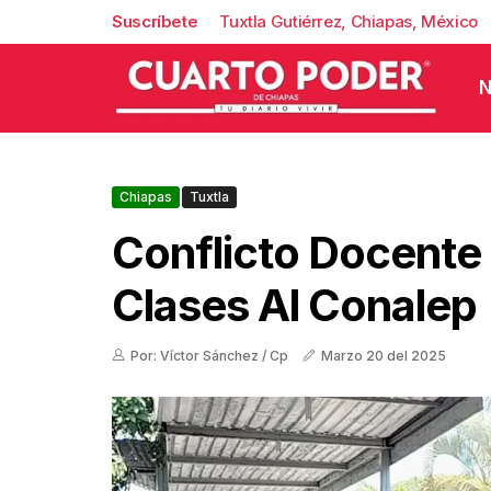
Suscríbete
Tuxtla Gutiérrez, Chiapas, México
N
Chiapas
Tuxtla
Conflicto Docente
Clases Al Conalep
Por: Víctor Sánchez / Cp
Marzo 20 del 2025