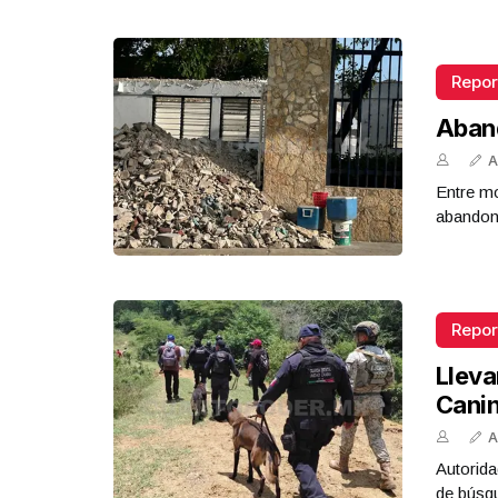
Repor
Aban
A
Entre mo
abandona
Repor
Lleva
Cani
A
Autorida
de búsq