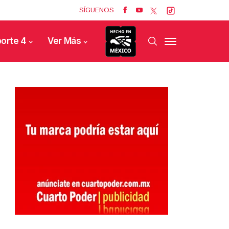
SÍGUENOS
orte 4
Ver Más