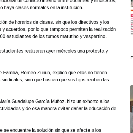
ucionar un conflicto interno entre docentes y sindicatos,
 haya clases normales en la institución.
ión de horarios de clases, sin que los directivos y los
s y acuerdos, por lo que tampoco permiten la realización
00 estudiantes de los turnos matutino y vespertino.
y estudiantes realizaran ayer miércoles una protesta y
Portada Octubre 02
P
e Familia, Romeo Zunún, explicó que ellos no tienen
 sindicales, sino que buscan que sus hijos reciban las
, María Guadalupe García Muñoz, hizo un exhorto a los
tividades y de esa manera evitar dañar la educación de
e se encuentre la solución sin que se afecte a los