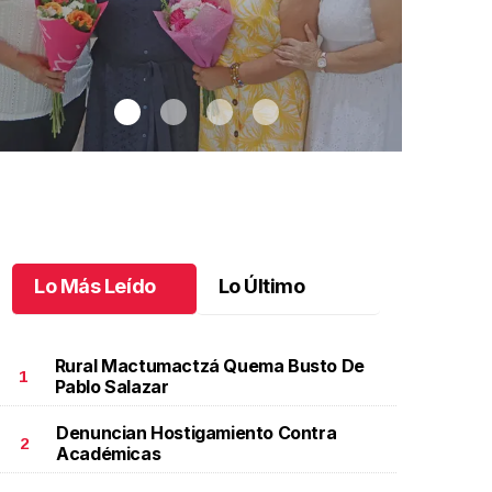
Lo Más Leído
Lo Último
Rural Mactumactzá Quema Busto De
1
Pablo Salazar
Denuncian Hostigamiento Contra
na emotiva jubilación en educación especial
.
Una
Santiago cu
2
Académicas
motiva jubilación en educación especial
Octubre 03 
ctubre 04 l