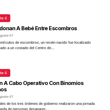
te 4
donan A Bebé Entre Escombros
gosto 07
ntículos de escombros, un recién nacido fue localizado
do a un costado del Centro de...
te 4
n A Cabo Operativo Con Binomios
nos
gosto 07
des de los tres órdenes de gobierno realizaron una jornada
ueda de personas desaparec...