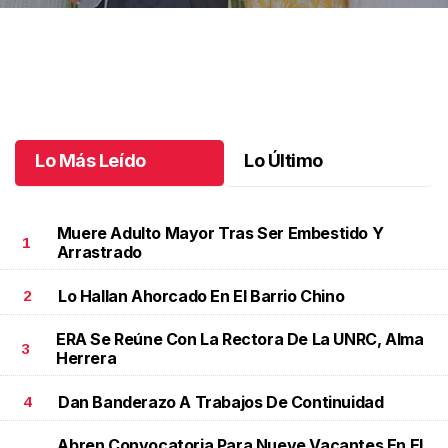
Una emotiva jubilación en educación especial
.
Una emotiva
jubilación en educación especial
Octubre 04 l
Lo Más Leído
Lo Último
Muere Adulto Mayor Tras Ser Embestido Y
1
Arrastrado
Lo Hallan Ahorcado En El Barrio Chino
2
ERA Se Reúne Con La Rectora De La UNRC, Alma
3
Herrera
Dan Banderazo A Trabajos De Continuidad
4
Abren Convocatoria Para Nueve Vacantes En El