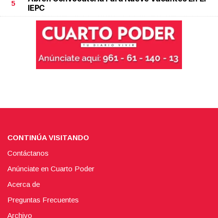
5
IEPC
CONTINÚA VISITANDO
Contáctanos
Anúnciate en Cuarto Poder
Acerca de
Preguntas Frecuentes
Archivo