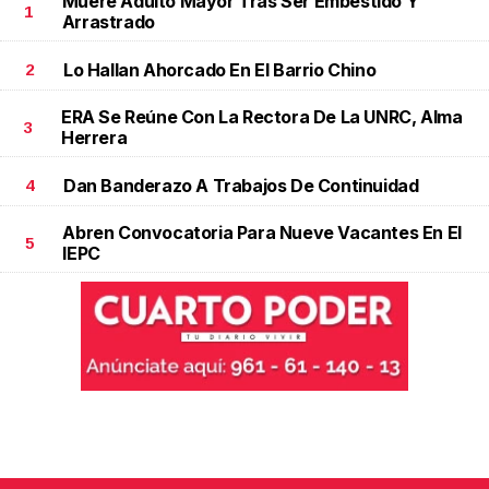
Muere Adulto Mayor Tras Ser Embestido Y
1
Arrastrado
Lo Hallan Ahorcado En El Barrio Chino
2
ERA Se Reúne Con La Rectora De La UNRC, Alma
3
Herrera
Dan Banderazo A Trabajos De Continuidad
4
Abren Convocatoria Para Nueve Vacantes En El
5
IEPC