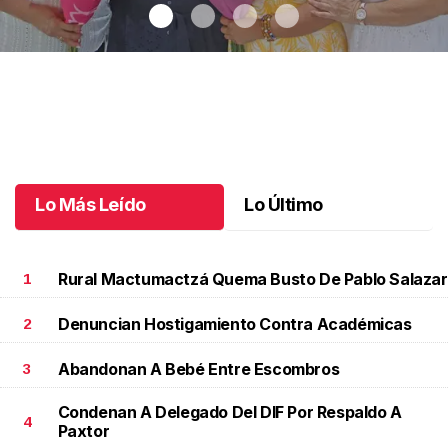
Una emotiva jubilación en educación especial
.
Una emotiva
jubilación en educación especial
Octubre 04 l
Lo Más Leído
Lo Último
Rural Mactumactzá Quema Busto De Pablo Salazar
1
Denuncian Hostigamiento Contra Académicas
2
Abandonan A Bebé Entre Escombros
3
Condenan A Delegado Del DIF Por Respaldo A
4
Paxtor