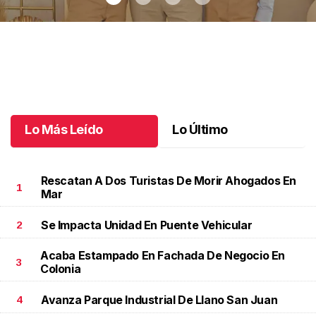
Recibiendo la eucaristía
.
Recibiendo la eucaristía
Julio 08 l
Lo Más Leído
Lo Último
Rescatan A Dos Turistas De Morir Ahogados En
1
Mar
Se Impacta Unidad En Puente Vehicular
2
Acaba Estampado En Fachada De Negocio En
3
Colonia
Avanza Parque Industrial De Llano San Juan
4