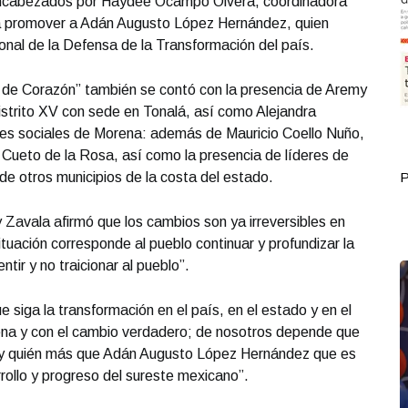
encabezados por Haydeé Ocampo Olvera, coordinadora
ra promover a Adán Augusto López Hernández, quien
onal de la Defensa de la Transformación del país.
 de Corazón” también se contó con la presencia de Aremy
istrito XV con sede en Tonalá, así como Alejandra
nes sociales de Morena: además de Mauricio Coello Nuño,
 Cueto de la Rosa, así como la presencia de líderes de
de otros municipios de la costa del estado.
Portada Septiembre 30
P
Zavala afirmó que los cambios son ya irreversibles en
ituación corresponde al pueblo continuar y profundizar la
tir y no traicionar al pueblo”.
 siga la transformación en el país, en el estado y en el
ena y con el cambio verdadero; de nosotros depende que
o y quién más que Adán Augusto López Hernández que es
rrollo y progreso del sureste mexicano”.