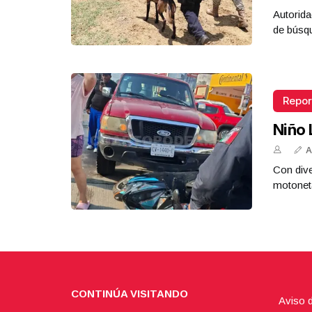
Autorida
de búsq
Repor
Niño 
A
Con dive
motoneta
CONTINÚA VISITANDO
Aviso 