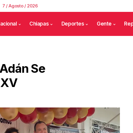
7 / Agosto / 2026
acional
Chiapas
Deportes
Gente
Rep
 Adán Se
o XV