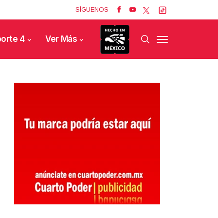
SÍGUENOS
orte 4
Ver Más