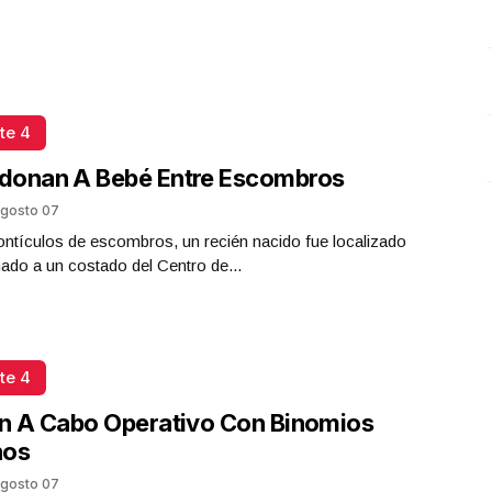
Plástico
Octubre 02 l 6 Visitas
te 4
donan A Bebé Entre Escombros
gosto 07
ntículos de escombros, un recién nacido fue localizado
do a un costado del Centro de...
te 4
n A Cabo Operativo Con Binomios
nos
gosto 07