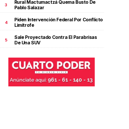
Rural Mactumactzá Quema Busto De
3
Pablo Salazar
Piden Intervención Federal Por Conflicto
4
Limítrofe
Sale Proyectado Contra El Parabrisas
5
De Una SUV