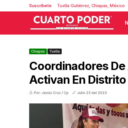
Suscríbete
Tuxtla Gutiérrez, Chiapas, México
N
Chiapas
Tuxtla
Coordinadores De
Activan En Distrit
Por: Jesús Cruz / Cp
Julio 23 del 2023