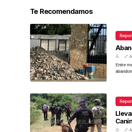
Te Recomendamos
Repor
Aban
A
Entre mo
abandona
Repor
Lleva
Cani
A