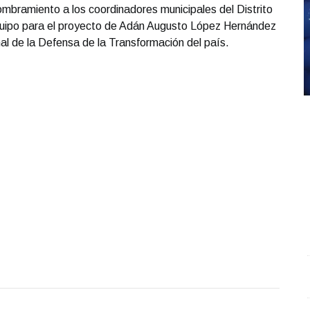
nombramiento a los coordinadores municipales del Distrito
quipo para el proyecto de Adán Augusto López Hernández
al de la Defensa de la Transformación del país.
Entrevista con Ciro Castillo; en el estudio Carlos
S
Robledo - Cirujano Plástico
.
Entrevista con Ciro
O
Castillo; en el estudio Carlos Robledo - Cirujano