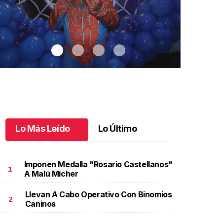
Lo Más Leído
Lo Último
Imponen Medalla "Rosario Castellanos"
1
A Malú Mícher
Llevan A Cabo Operativo Con Binomios
antiago cumplió 3 años
.
Santiago cumplió 3 años
Un día espec
2
Caninos
Aniela Mar
ctubre 03 l
Octubre 02 