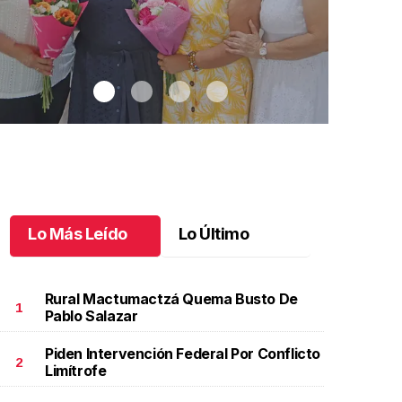
Lo Más Leído
Lo Último
Rural Mactumactzá Quema Busto De
1
Pablo Salazar
Piden Intervención Federal Por Conflicto
na emotiva jubilación en educación especial
.
Una
Santiago cu
2
Limítrofe
motiva jubilación en educación especial
Octubre 03 
ctubre 04 l