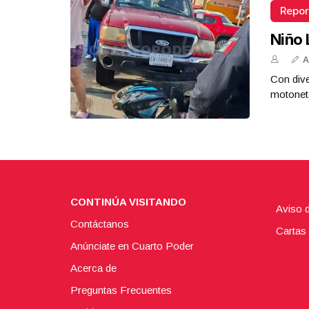
Repor
Niño 
A
Con dive
motoneta
CONTINÚA VISITANDO
Aviso 
Contáctanos
Cartas 
Anúnciate en Cuarto Poder
Acerca de
Preguntas Frecuentes