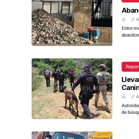
Aban
A
Entre mo
abandona
Repor
Lleva
Cani
A
Autorida
de búsq