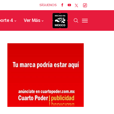
SÍGUENOS
orte 4
Ver Más