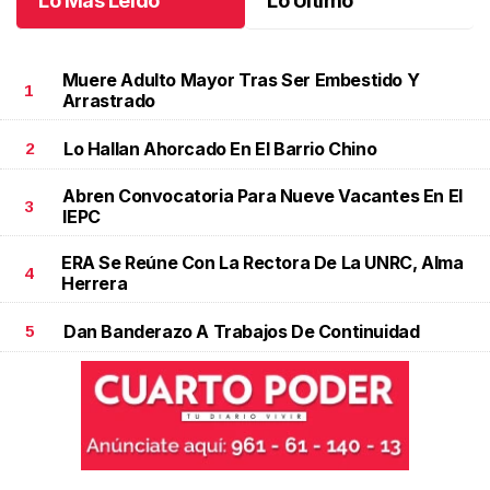
Lo Más Leído
Lo Último
Muere Adulto Mayor Tras Ser Embestido Y
1
Arrastrado
Lo Hallan Ahorcado En El Barrio Chino
2
Abren Convocatoria Para Nueve Vacantes En El
3
IEPC
ERA Se Reúne Con La Rectora De La UNRC, Alma
4
Herrera
Dan Banderazo A Trabajos De Continuidad
5