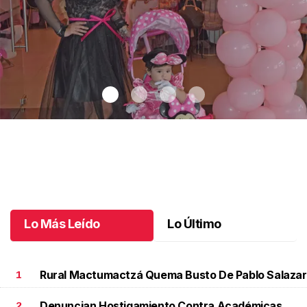
Un día especial para Aniela María
.
Un día especial para Aniela
María
Octubre 02 l
Lo Más Leído
Lo Último
Rural Mactumactzá Quema Busto De Pablo Salazar
1
Denuncian Hostigamiento Contra Académicas
2