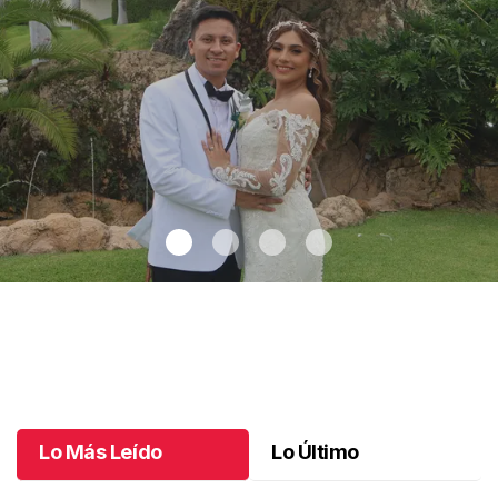
Montse y Salvador unieron sus vidas
.
Montse y Salvador unieron
sus vidas
Octubre 09 l
Lo Más Leído
Lo Último