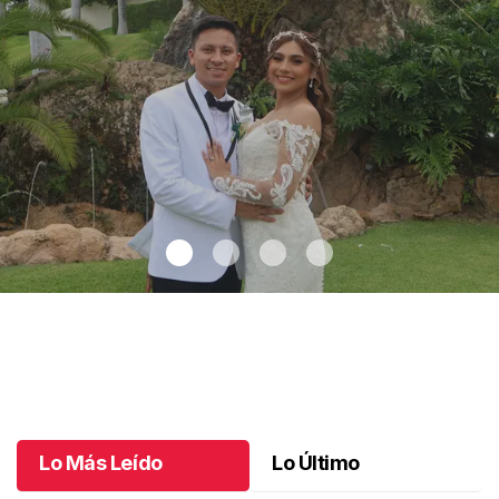
Montse y Salvador unieron sus vidas
.
Montse y Salvador unieron
sus vidas
Octubre 09 l
Lo Más Leído
Lo Último