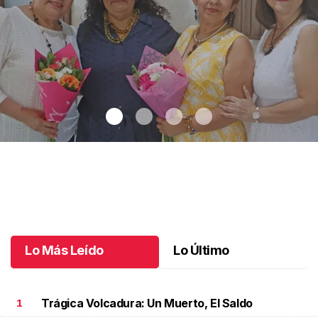
Una emotiva jubilación en educación especial
.
Una emotiva
jubilación en educación especial
Octubre 04 l
Lo Más Leído
Lo Último
Trágica Volcadura: Un Muerto, El Saldo
1