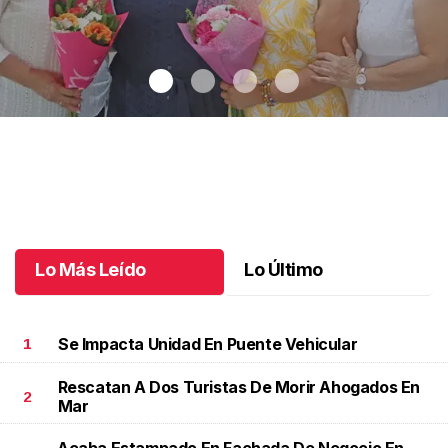
Una emotiva jubilación en educación especial
.
Una emotiva
jubilación en educación especial
Octubre 04 l
Lo Más Leído
Lo Último
Se Impacta Unidad En Puente Vehicular
1
Rescatan A Dos Turistas De Morir Ahogados En
2
Mar