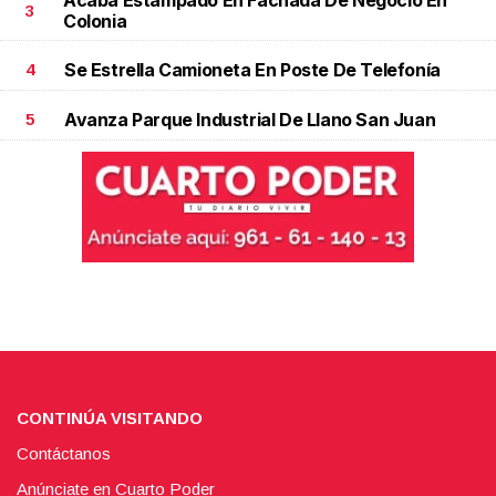
Acaba Estampado En Fachada De Negocio En
3
Colonia
Se Estrella Camioneta En Poste De Telefonía
4
Avanza Parque Industrial De Llano San Juan
5
CONTINÚA VISITANDO
Contáctanos
Anúnciate en Cuarto Poder