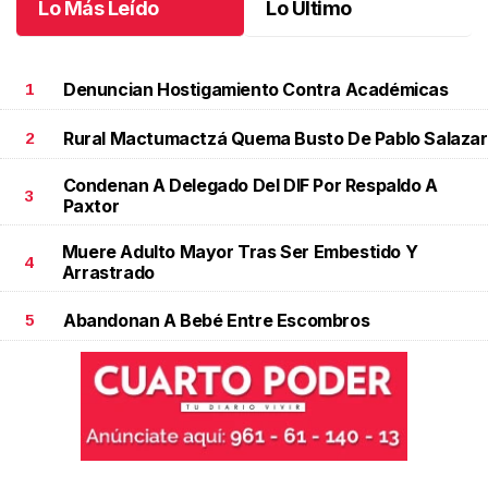
Lo Más Leído
Lo Último
Denuncian Hostigamiento Contra Académicas
1
Rural Mactumactzá Quema Busto De Pablo Salazar
2
Condenan A Delegado Del DIF Por Respaldo A
3
Paxtor
Muere Adulto Mayor Tras Ser Embestido Y
4
Arrastrado
Abandonan A Bebé Entre Escombros
5