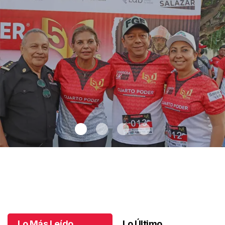
Cada paso cuenta una historia - La celebración que hizo correr a
Tuxtla: 5K Medio Siglo de Ser tu Diario Vivir
.
Cada paso cuenta
una historia - La celebración que hizo correr a Tuxtla: 5K
Medio Siglo de Ser tu Diario Vivir
Lo Más Leído
Lo Último
Julio 07 l