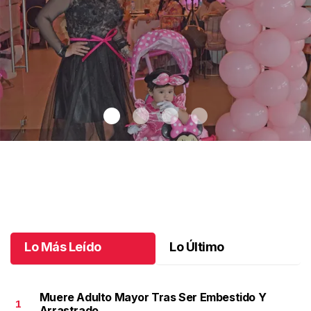
Un día especial para Aniela María
.
Un día especial para Aniela
María
Octubre 02 l
Lo Más Leído
Lo Último
Muere Adulto Mayor Tras Ser Embestido Y
1
Arrastrado