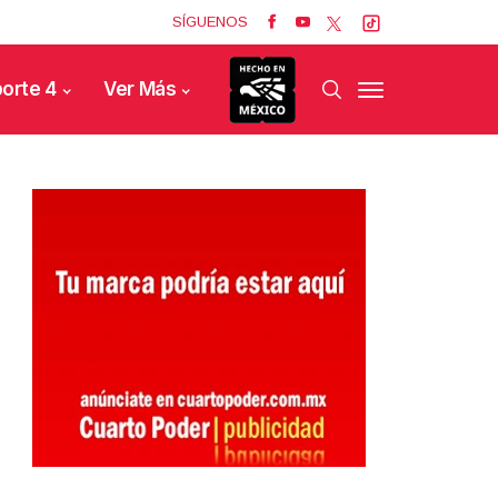
SÍGUENOS
orte 4
Ver Más