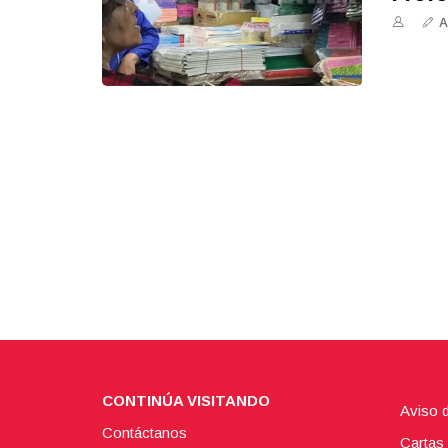
A
CONTINÚA VISITANDO
Aviso 
Contáctanos
Cartas 