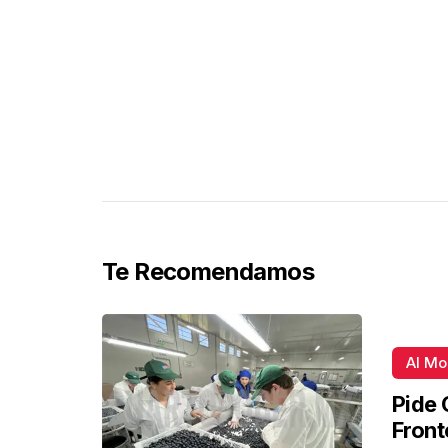
Te Recomendamos
Al M
Pide 
Front