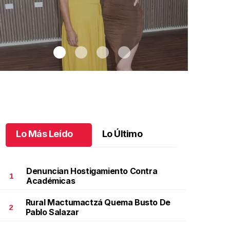
Lo Más Leído
Lo Último
Denuncian Hostigamiento Contra
1
Académicas
Rural Mactumactzá Quema Busto De
agui y Renata realizan su sueño
.
Magui y Renata
Celebrando a
2
Pablo Salazar
ealizan su sueño
Octubre 14 
ctubre 15 l