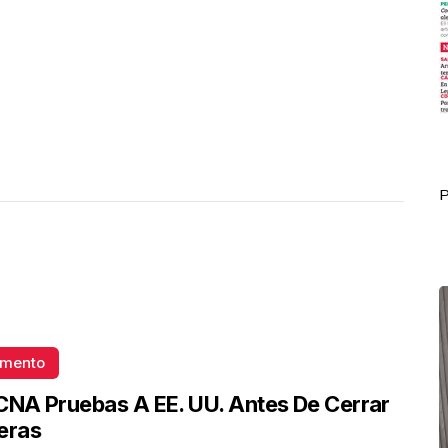
Portada Octubre 12
P
omento
CNA Pruebas A EE. UU. Antes De Cerrar
eras