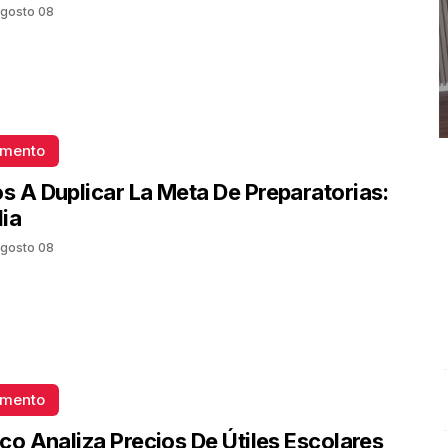
gosto 08
omento
 A Duplicar La Meta De Preparatorias:
ia
gosto 08
omento
#Entrevista con Ciro Castillo; en el estudio Jesús Alberto
M
Saldaña Argüello y Valeria Mangas Cardoza
.
r
co Analiza Precios De Útiles Escolares
#Entrevista con Ciro Castillo; en el estudio Jesús
O