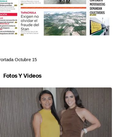
ortada Octubre 15
Portada Oct
Fotos Y Videos