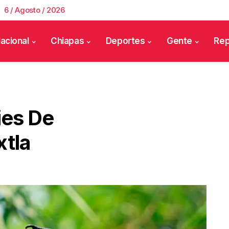
6 / Agosto / 2026
acional
Chiapas
Deportes
Gente
Rep
ies De
xtla