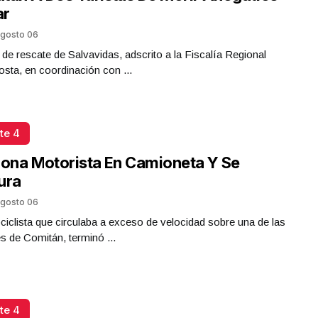
ar
gosto 06
 de rescate de Salvavidas, adscrito a la Fiscalía Regional
sta, en coordinación con ...
te 4
iona Motorista En Camioneta Y Se
ura
gosto 06
iclista que circulaba a exceso de velocidad sobre una de las
es de Comitán, terminó ...
te 4