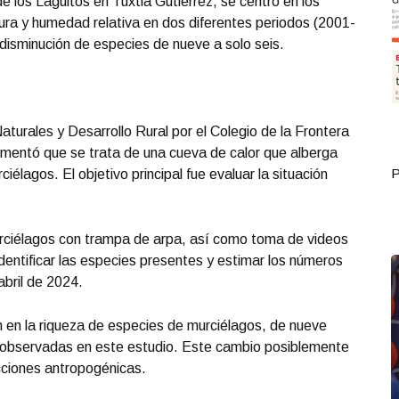
e los Laguitos en Tuxtla Gutiérrez, se centró en los
a y humedad relativa en dos diferentes periodos (2001-
isminución de especies de nueve a solo seis.
turales y Desarrollo Rural por el Colegio de la Frontera
omentó que se trata de una cueva de calor que alberga
Portada Septiembre 30
P
élagos. El objetivo principal fue evaluar la situación
urciélagos con trampa de arpa, así como toma de videos
dentificar las especies presentes y estimar los números
abril de 2024.
n en la riqueza de especies de murciélagos, de nueve
s observadas en este estudio. Este cambio posiblemente
acciones antropogénicas.