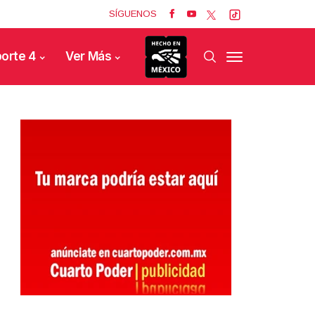
SÍGUENOS
orte 4
Ver Más