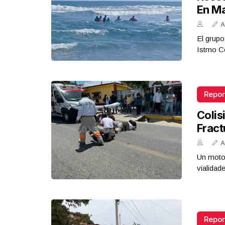
En M
A
El grupo
Istmo Co
Repor
Colis
Fract
A
Un motoc
vialidad
Repor