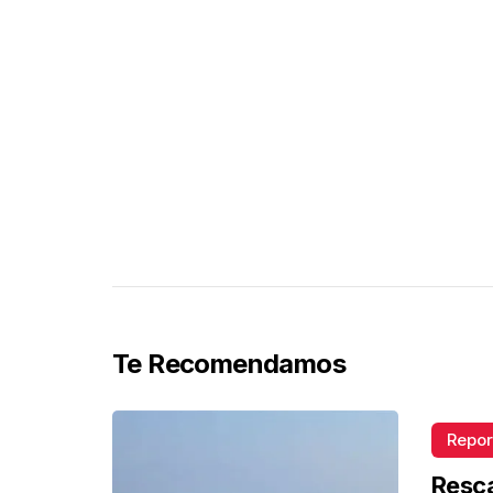
Te Recomendamos
Repor
Resca