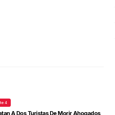
Lozada
Octubre 03 l 7 Visitas
te 4
tan A Dos Turistas De Morir Ahogados