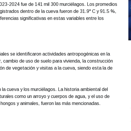
2023-2024 fue de 141 mil 300 murciélagos. Los promedios
gistrados dentro de la cueva fueron de 31.9° C y 91.5 %,
erencias significativas en estas variables entre los
ales se identificaron actividades antropogénicas en la
, cambio de uso de suelo para vivienda, la construcción
ón de vegetación y visitas a la cueva, siendo esta la de
 la cueva y los murciélagos. La historia ambiental del
aturales como un arroyo y cuerpos de agua, y el uso de
 hongos y animales, fueron las más mencionadas.
Entrevista con Heriberto Ortiz; en el estudio Gricelda
S
Mercado y Mauricio Lozada
.
Entrevista con Heriberto
O
Ortiz; en el estudio Gricelda Mercado y Mauricio