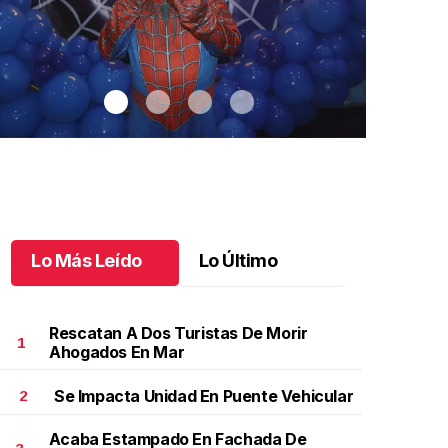
Lo Más Leído
Lo Último
Rescatan A Dos Turistas De Morir
1
Ahogados En Mar
Se Impacta Unidad En Puente Vehicular
2
antiago cumplió 3 años
.
Santiago cumplió 3 años
Un día espec
Aniela Mar
ctubre 03 l
Acaba Estampado En Fachada De
Octubre 02 