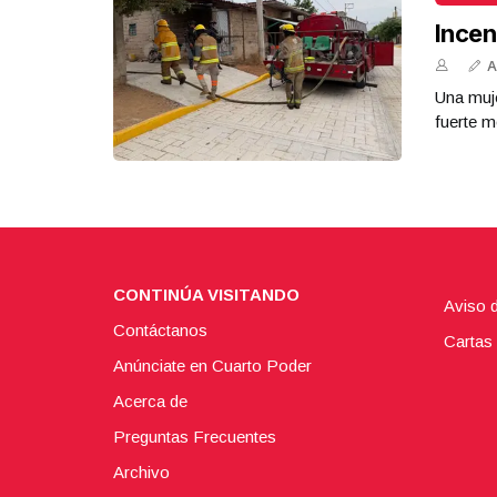
Incen
A
Una muje
fuerte m
CONTINÚA VISITANDO
Aviso 
Contáctanos
Cartas 
Anúnciate en Cuarto Poder
Acerca de
Preguntas Frecuentes
Archivo