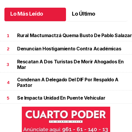
Octubre 04 l
Lo Más Leído
Lo Último
Rural Mactumactzá Quema Busto De Pablo Salazar
1
Denuncian Hostigamiento Contra Académicas
2
Rescatan A Dos Turistas De Morir Ahogados En
3
Mar
Condenan A Delegado Del DIF Por Respaldo A
4
Paxtor
Se Impacta Unidad En Puente Vehicular
5