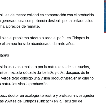
sil, es de menor calidad en comparación con el producido
 generado una competencia desleal que ha orillado a los
ha a precios de remate.
 bien el problema afecta a todo el país, en Chiapas la
que el campo ha sido abandonado durante años.
hiapas
 sido una zona maicera por la naturaleza de sus suelos,
ntes, hacia la década de los 50s y 60s, después de la
verde trajo consigo una visión productivista en la cual no
 naturales sino la producción.
REPORTE4 | 05 06 2026 con Rodolfo Flores
.
L
pez, doctor en ecología terrestre y profesor-investigador
REPORTE4 | 05 06 2026 con Rodolfo Flores
t
as y Artes de Chiapas (Unicach) en la Facultad de
Junio 05 l 8 Visitas
J