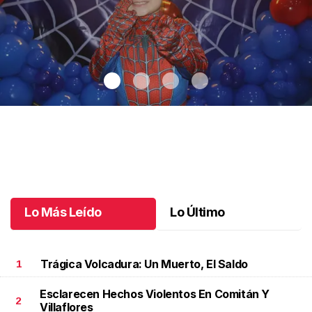
Santiago cumplió 3 años
.
Santiago cumplió 3 años
Octubre 03 l
Lo Más Leído
Lo Último
Trágica Volcadura: Un Muerto, El Saldo
1
Esclarecen Hechos Violentos En Comitán Y
2
Villaflores