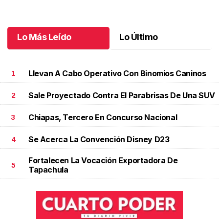
jubilación en educación especial
Octubre 04 l
Lo Más Leído
Lo Último
Llevan A Cabo Operativo Con Binomios Caninos
1
Sale Proyectado Contra El Parabrisas De Una SUV
2
Chiapas, Tercero En Concurso Nacional
3
Se Acerca La Convención Disney D23
4
Fortalecen La Vocación Exportadora De
5
Tapachula