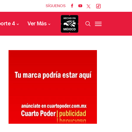
SÍGUENOS
orte 4
Ver Más