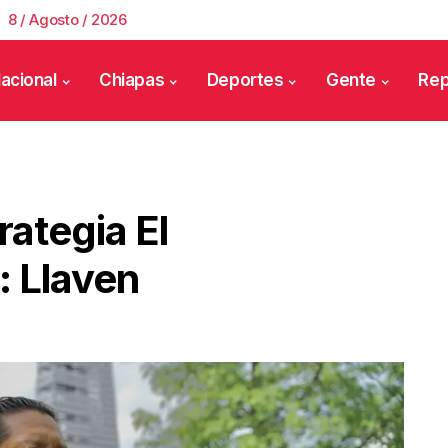
8 / Agosto / 2026
acional
Chiapas
Deportes
Gente
Rep
rategia El
: Llaven