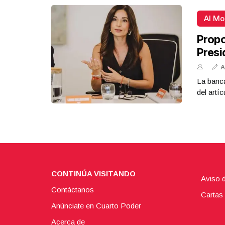
Al M
Propo
Presi
A
La banca
del artíc
CONTINÚA VISITANDO
Aviso 
Contáctanos
Cartas 
Anúnciate en Cuarto Poder
Acerca de