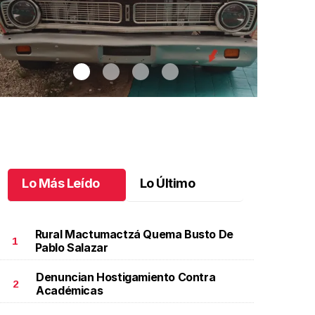
Lo Más Leído
Lo Último
Rural Mactumactzá Quema Busto De
1
Pablo Salazar
Denuncian Hostigamiento Contra
utos clásicos invaden Tuxtla Gutiérrez
.
Autos
Bautizo y pr
2
Académicas
lásicos invaden Tuxtla Gutiérrez
de Patricio
ctubre 07 l
Octubre 07 