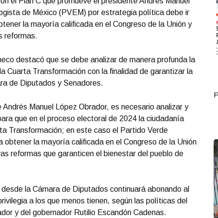
on el Plan C que promueve el presidente Andrés Manuel
ogista de México (PVEM) por estrategia política debe ir
btener la mayoría calificada en el Congreso de la Unión y
s reformas.
aneco destacó que se debe analizar de manera profunda la
la Cuarta Transformación con la finalidad de garantizar la
ara de Diputados y Senadores.
Portada Octubre 03
P
 Andrés Manuel López Obrador, es necesario analizar y
para que en el proceso electoral de 2024 la ciudadanía
arta Transformación; en este caso el Partido Verde
a obtener la mayoría calificada en el Congreso de la Unión
vas reformas que garanticen el bienestar del pueblo de
e desde la Cámara de Diputados continuará abonando al
ivilegia a los que menos tienen, según las políticas del
dor y del gobernador Rutilio Escandón Cadenas.