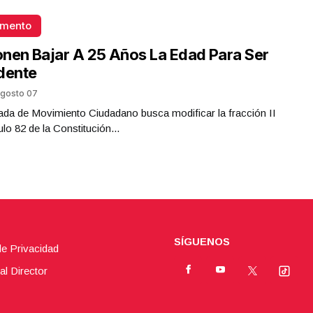
omento
nen Bajar A 25 Años La Edad Para Ser
dente
gosto 07
da de Movimiento Ciudadano busca modificar la fracción II
ulo 82 de la Constitución...
SÍGUENOS
de Privacidad
al Director