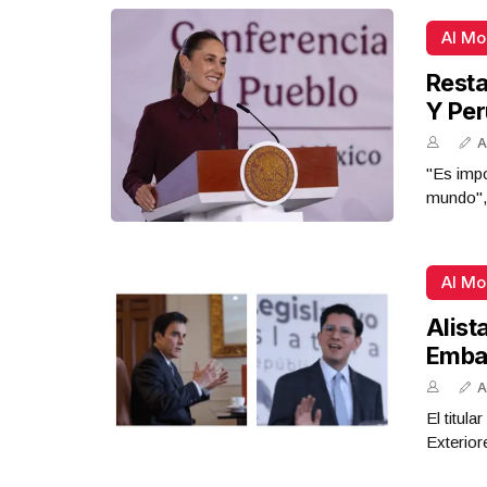
Al M
Resta
Y Per
A
"Es impo
mundo",
Al M
Alist
Emba
A
El titul
Exterior