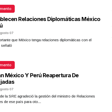
Presidenta Claudia Sheinbaum
omento
Octubre 06 l 21 Visitas
blecen Relaciones Diplomáticas México
ú
gosto 07
rtante que México tenga relaciones diplomáticas con el
 señaló
omento
an México Y Perú Reapertura De
jadas
gosto 07
ar de la SRE agradeció la gestión del ministro de Relaciones
es de ese país para oto...