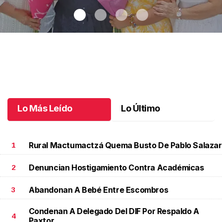
Una emotiva jubilación en educación especial
.
Una emotiva
jubilación en educación especial
Octubre 04 l
Lo Más Leído
Lo Último
Rural Mactumactzá Quema Busto De Pablo Salazar
1
Denuncian Hostigamiento Contra Académicas
2
Abandonan A Bebé Entre Escombros
3
Condenan A Delegado Del DIF Por Respaldo A
4
Paxtor