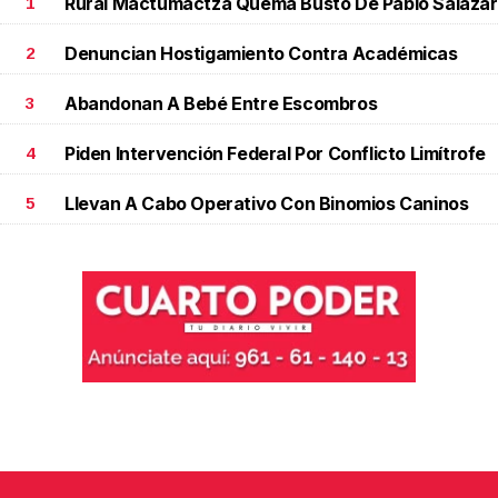
Rural Mactumactzá Quema Busto De Pablo Salazar
1
Denuncian Hostigamiento Contra Académicas
2
Abandonan A Bebé Entre Escombros
3
Piden Intervención Federal Por Conflicto Limítrofe
4
Llevan A Cabo Operativo Con Binomios Caninos
5