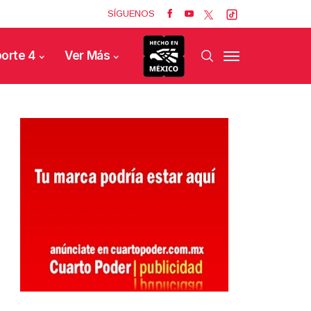
SÍGUENOS
orte 4
Ver Más