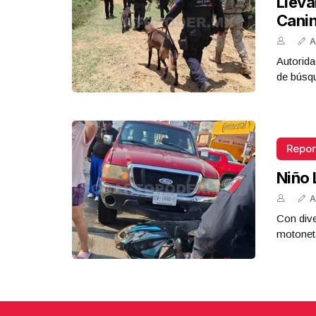
Lleva
Cani
A
Autorida
de búsq
Repor
Niño 
A
Con dive
motoneta