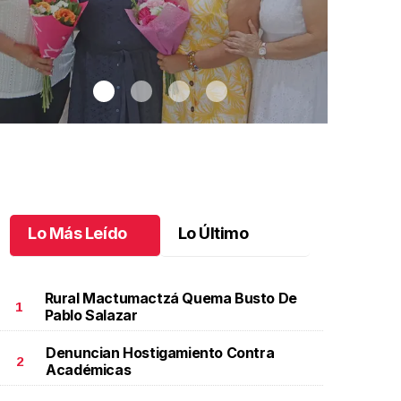
Lo Más Leído
Lo Último
Rural Mactumactzá Quema Busto De
1
Pablo Salazar
Denuncian Hostigamiento Contra
na emotiva jubilación en educación especial
.
Una
Santiago cu
2
Académicas
motiva jubilación en educación especial
Octubre 03 
ctubre 04 l