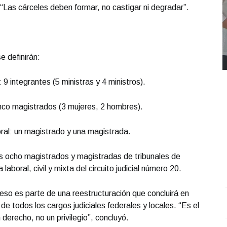
 “Las cárceles deben formar, no castigar ni degradar”.
e definirán:
: 9 integrantes (5 ministras y 4 ministros).
 cinco magistrados (3 mujeres, 2 hombres).
oral: un magistrado y una magistrada.
s ocho magistrados y magistradas de tribunales de
 laboral, civil y mixta del circuito judicial número 20.
eso es parte de una reestructuración que concluirá en
REPORTE4 | 03 10 2025 con Rodolfo Flores
.
U
de todos los cargos judiciales federales y locales. “Es el
REPORTE4 | 03 10 2025 con Rodolfo Flores
e
 derecho, no un privilegio”, concluyó.
Octubre 03 l 8 Visitas
O