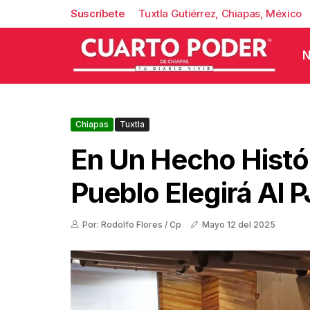
Suscríbete
Tuxtla Gutiérrez, Chiapas, México
N
Chiapas
Tuxtla
En Un Hecho Histór
Pueblo Elegirá Al P
Por: Rodolfo Flores / Cp
Mayo 12 del 2025