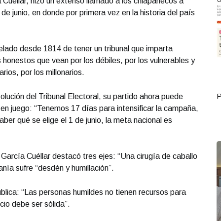
Cuéllar, hizo un extenso llamado a los chiapanecos a
1 de junio, en donde por primera vez en la historia del país
lado desde 1814 de tener un tribunal que imparta
s honestos que vean por los débiles, por los vulnerables y
rios, por los millonarios.
Portada Septiembre 30
P
solución del Tribunal Electoral, su partido ahora puede
s en juego: “Tenemos 17 días para intensificar la campaña,
er qué se elige el 1 de junio, la meta nacional es
 García Cuéllar destacó tres ejes: “Una cirugía de caballo
anía sufre “desdén y humillación”.
blica: “Las personas humildes no tienen recursos para
io debe ser sólida”.