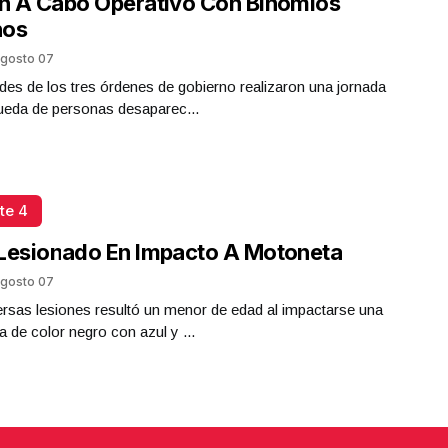
n A Cabo Operativo Con Binomios
nos
gosto 07
des de los tres órdenes de gobierno realizaron una jornada
ueda de personas desaparec...
te 4
Lesionado En Impacto A Motoneta
gosto 07
rsas lesiones resultó un menor de edad al impactarse una
 de color negro con azul y ...