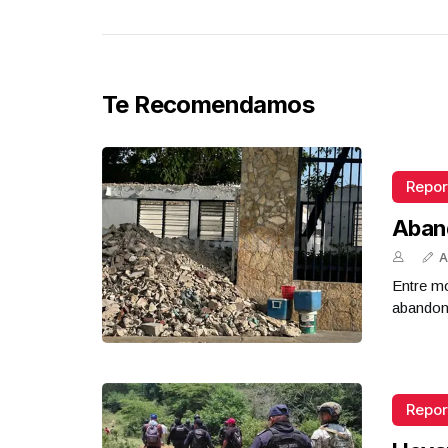
Te Recomendamos
Repor
Aban
A
Entre mo
abandona
Repor