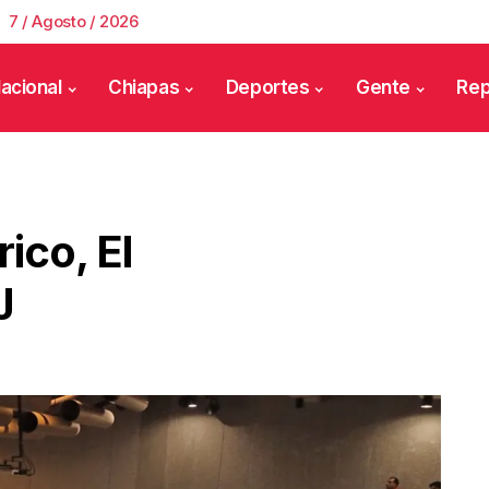
7 / Agosto / 2026
acional
Chiapas
Deportes
Gente
Rep
ico, El
J