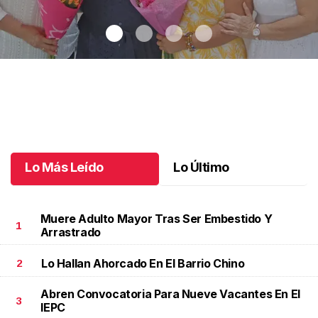
Una emotiva jubilación en educación especial
.
Una emotiva
jubilación en educación especial
Octubre 04 l
Lo Más Leído
Lo Último
Muere Adulto Mayor Tras Ser Embestido Y
1
Arrastrado
Lo Hallan Ahorcado En El Barrio Chino
2
Abren Convocatoria Para Nueve Vacantes En El
3
IEPC