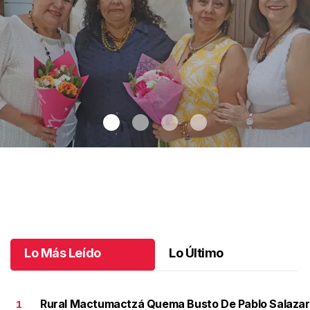
Una emotiva jubilación en educación especial
.
Una emotiva
jubilación en educación especial
Octubre 04 l
Lo Más Leído
Lo Último
Rural Mactumactzá Quema Busto De Pablo Salazar
1