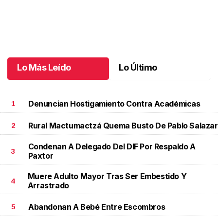
Santiago cumplió 3 años
.
Santiago cumplió 3 años
Octubre 03 l
Lo Más Leído
Lo Último
Denuncian Hostigamiento Contra Académicas
1
Rural Mactumactzá Quema Busto De Pablo Salazar
2
Condenan A Delegado Del DIF Por Respaldo A
3
Paxtor
Muere Adulto Mayor Tras Ser Embestido Y
4
Arrastrado
Abandonan A Bebé Entre Escombros
5