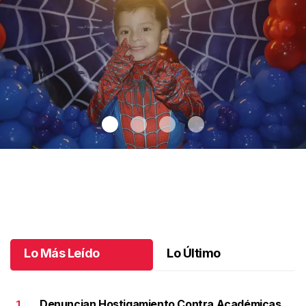
Santiago cumplió 3 años
.
Santiago cumplió 3 años
Octubre 03 l
Lo Más Leído
Lo Último
Denuncian Hostigamiento Contra Académicas
1