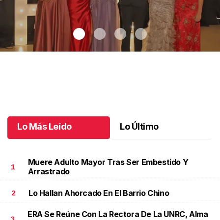
Generación 45 hace su último pase de lista
.
Generación 45 hace
su último pase de lista
Junio 13 l
Lo Más Leído
Lo Último
Muere Adulto Mayor Tras Ser Embestido Y
1
Arrastrado
Lo Hallan Ahorcado En El Barrio Chino
2
ERA Se Reúne Con La Rectora De La UNRC, Alma
3