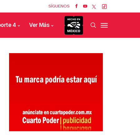
SÍGUENOS
orte 4
Ver Más