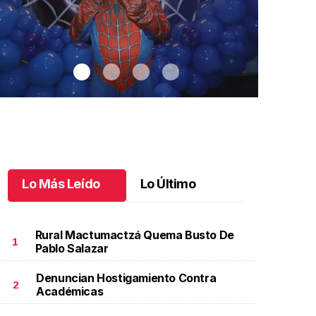
Lo Más Leído
Lo Último
Rural Mactumactzá Quema Busto De
1
Pablo Salazar
Denuncian Hostigamiento Contra
antiago cumplió 3 años
.
Santiago cumplió 3 años
Un día espec
2
Académicas
Aniela Mar
ctubre 03 l
Octubre 02 