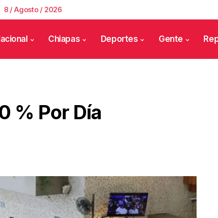
8 / Agosto / 2026
acional
Chiapas
Deportes
Gente
Rep
0 % Por Día