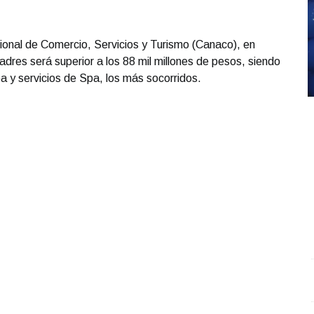
ional de Comercio, Servicios y Turismo (Canaco), en
adres será superior a los 88 mil millones de pesos, siendo
pa y servicios de Spa, los más socorridos.
Entrevista con Ciro Castillo; en el estudio Carlos
S
Robledo - Cirujano Plástico
.
Entrevista con Ciro
O
Castillo; en el estudio Carlos Robledo - Cirujano