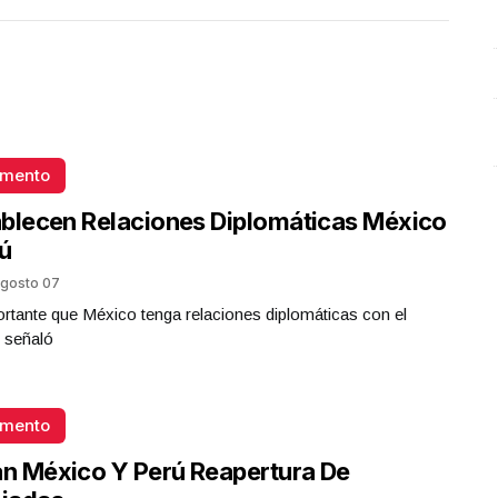
Plástico
Octubre 02 l 5 Visitas
omento
blecen Relaciones Diplomáticas México
ú
gosto 07
rtante que México tenga relaciones diplomáticas con el
 señaló
omento
an México Y Perú Reapertura De