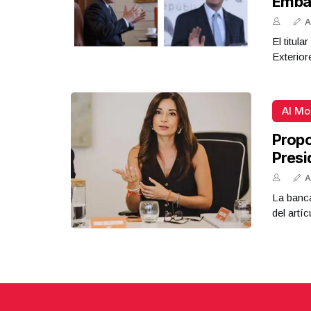
Emba
A
El titul
Exterior
Al M
Propo
Presi
A
La banca
del artíc