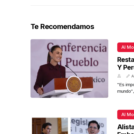
Te Recomendamos
Al M
Resta
Y Per
A
"Es impo
mundo",
Al M
Alist