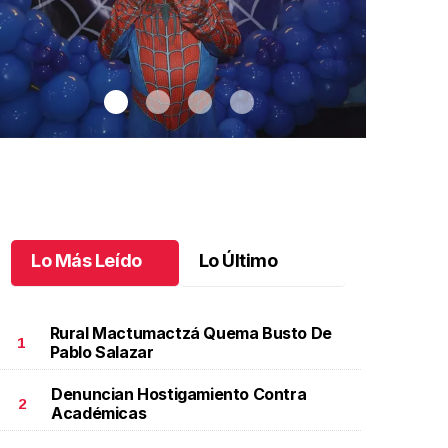
Lo Más Leído
Lo Último
Rural Mactumactzá Quema Busto De
1
Pablo Salazar
Denuncian Hostigamiento Contra
antiago cumplió 3 años
.
Santiago cumplió 3 años
Un día espec
2
Académicas
Aniela Mar
ctubre 03 l
Octubre 02 