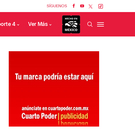
SÍGUENOS
orte 4
Ver Más