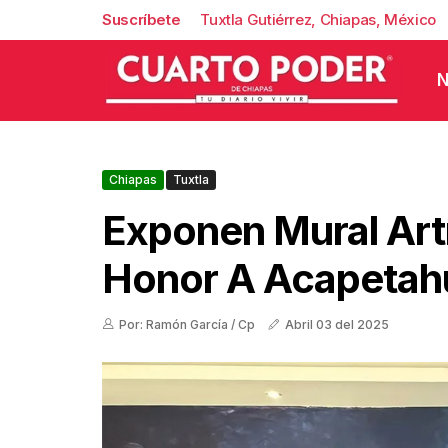
Suscríbete
Tuxtla Gutiérrez, Chiapas, México
N
Chiapas
Tuxtla
Exponen Mural Artí
Honor A Acapetah
Por: Ramón García / Cp
Abril 03 del 2025