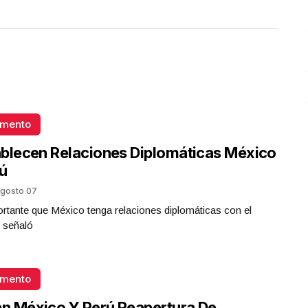
Plástico
Octubre 02 l 6 Visitas
omento
blecen Relaciones Diplomáticas México
ú
gosto 07
rtante que México tenga relaciones diplomáticas con el
 señaló
omento
an México Y Perú Reapertura De