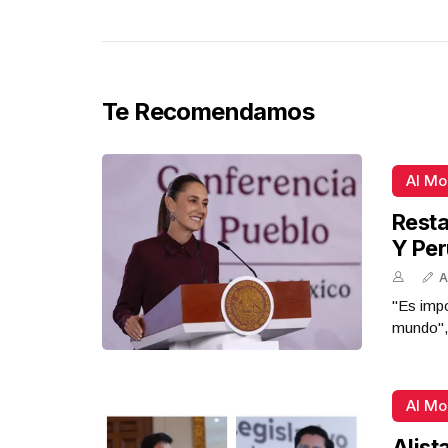
Te Recomendamos
Al M
Resta
Y Per
A
"Es impo
mundo",
Al M
Alist