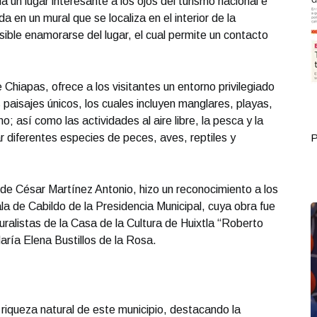
 un lugar interesante a los ojos del turismo nacional e
a en un mural que se localiza en el interior de la
sible enamorarse del lugar, el cual permite un contacto
Chiapas, ofrece a los visitantes un entorno privilegiado
paisajes únicos, los cuales incluyen manglares, playas,
; así como las actividades al aire libre, la pesca y la
ar diferentes especies de peces, aves, reptiles y
Portada Septiembre 30
P
de César Martínez Antonio, hizo un reconocimiento a los
ala de Cabildo de la Presidencia Municipal, cuya obra fue
uralistas de la Casa de la Cultura de Huixtla “Roberto
aría Elena Bustillos de la Rosa.
 riqueza natural de este municipio, destacando la