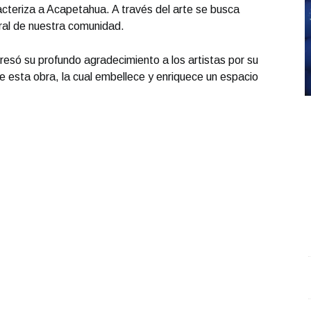
racteriza a Acapetahua. A través del arte se busca
tural de nuestra comunidad.
resó su profundo agradecimiento a los artistas por su
de esta obra, la cual embellece y enriquece un espacio
Entrevista con Ciro Castillo; en el estudio Carlos
S
Robledo - Cirujano Plástico
.
Entrevista con Ciro
O
Castillo; en el estudio Carlos Robledo - Cirujano