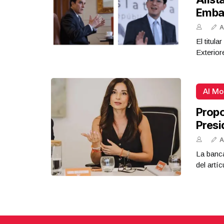
Emba
A
El titul
Exterior
Al M
Propo
Presi
A
La banca
del artíc