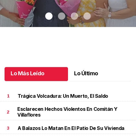
Una emotiva jubilación en educación especial
.
Una emotiva
jubilación en educación especial
Octubre 04 l
Lo Más Leído
Lo Último
Trágica Volcadura: Un Muerto, El Saldo
1
Esclarecen Hechos Violentos En Comitán Y
2
Villaflores
A Balazos Lo Matan En El Patio De Su Vivienda
3